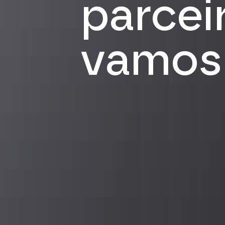
parcei
vamos 