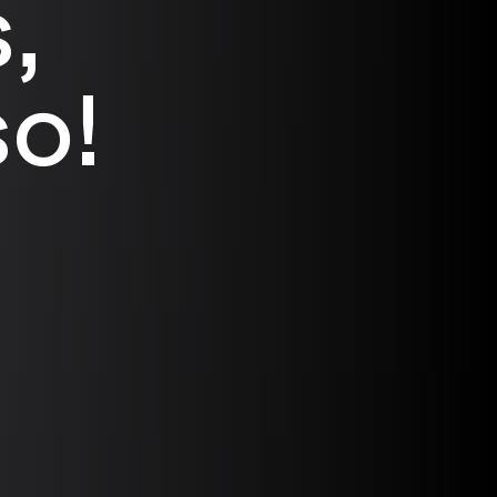
,
so!