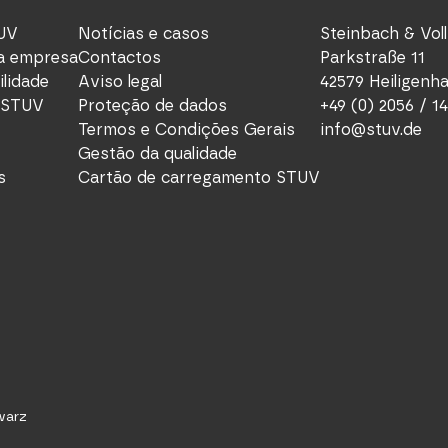
UV
Notícias e casos
Steinbach & Vo
da empresa
Contactos
Parkstraße 11
ilidade
Aviso legal
42579 Heiligenh
 STUV
Proteção de dados
+49 (0) 2056 / 1
Termos e Condições Gerais
info@stuv.de
Gestão da qualidade
s
Cartão de carregamento STUV
warz