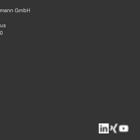
llmann GmbH
aus
40