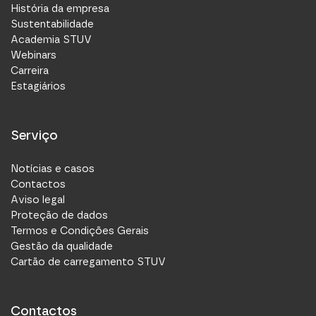
História da empresa
Sustentabilidade
Academia STUV
Webinars
Carreira
STUV Middle East
Estagiários
P.O. Box 390667
Dubai
Emirados Árabes Unidos
Serviço
Notícias e casos
Contactos
Niederlassung
Aviso legal
Proteção de dados
Termos e Condições Gerais
Gestão da qualidade
Cartão de carregamento STUV
STUV Security Solutions GmbH
Parkstraße 11
42579 Heiligenhaus
Contactos