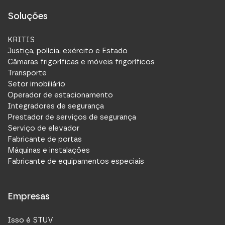
stuv.de
Soluções
KRITIS
Niederlassung
Justiça, polícia, exército e Estado
Câmaras frigoríficas e móveis frigoríficos
Transporte
Setor imobiliário
Operador de estacionamento
Steinbach & Vollmann Ibérica, S.L.
Integradores de segurança
Prestador de serviços de segurança
C/ Tellería 4, Nave Nº 9
Serviço de elevador
20500 Mondragón
Fabricante de portas
Espanha
Máquinas e instalações
+34 (0) 943 037 851
Fabricante de equipamentos especiais
a.ayerbe@stuv.es
stuv.de/es-ES
Empresas
Niederlassung
Isso é STUV