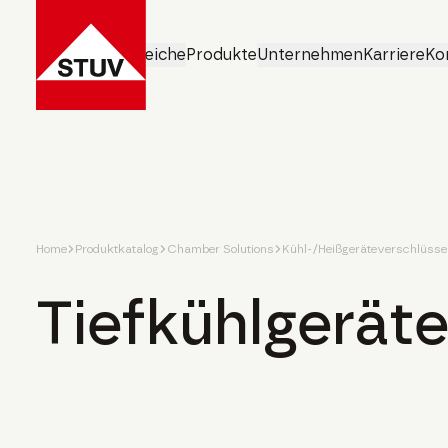
Geschäftsbereiche
Produkte
Unternehmen
Karriere
Ko
Home
Produktkatalog
Chamber Solutions
Kühl-/Heißgeräteverschlüsse
Tiefkühlgerät