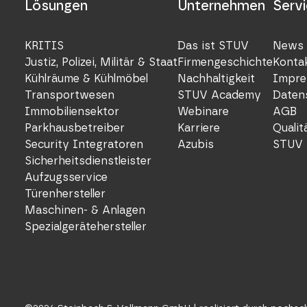
Lösungen
Unternehmen
Serv
KRITIS
Das ist STUV
News 
Justiz, Polizei, Militär & Staat
Firmengeschichte
Konta
Kühlräume & Kühlmöbel
Nachhaltigkeit
Impre
Transportwesen
STUV Academy
Daten
Immobiliensektor
Webinare
AGB
Parkhausbetreiber
Karriere
Quali
Security Integratoren
Azubis
STUV 
Sicherheitsdienstleister
Aufzugsservice
Türenhersteller
Maschinen- & Anlagen
Spezialgerätehersteller