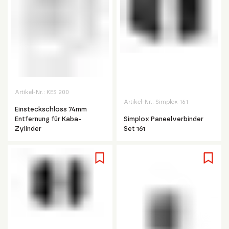
Artikel-Nr.:
KES 200
Artikel-Nr.:
Simplox 161
Einsteckschloss 74mm
Entfernung für Kaba-
Simplox Paneelverbinder
Zylinder
Set 161