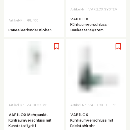
Artikel-Nr.:
VARILOX.SYSTEM
VARILOX
Artikel-Nr.:
PKL 100
Kühlraumverschluss -
Paneelverbinder Kloben
Baukastensystem
Artikel-Nr.:
VARILOX.MP
Artikel-Nr.:
VARILOX.TUBE.1P
VARILOX Mehrpunkt-
VARILOX
Kühlraumverschluss mit
Kühlraumverschluss mit
Kunststoffgriff
Edelstahlrohr