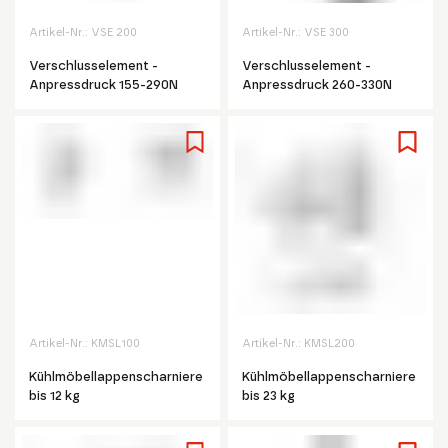
Artikel-Nr.:
VSE 200
Artikel-Nr.:
VSE 300
Verschlusselement -
Verschlusselement -
Anpressdruck 155-290N
Anpressdruck 260-330N
Artikel-Nr.:
KMSL100
Artikel-Nr.:
KMSL200
Kühlmöbellappenscharniere
Kühlmöbellappenscharniere
bis 12 kg
bis 23 kg