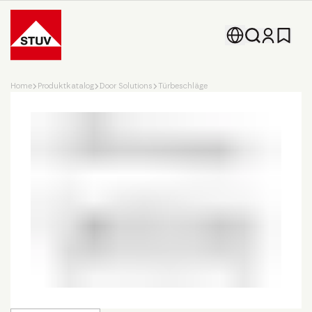
Go To the Homepage
Home
Produktkatalog
Door Solutions
Türbeschläge