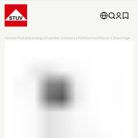
Go To the Homepage
Home
Produktkatalog
Chamber Solutions
Kühlraumschlösser & Beschläge