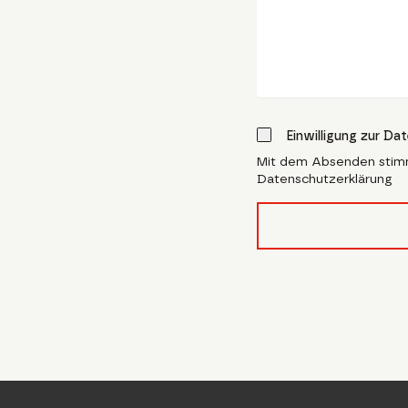
Einwilligung zur Da
Mit dem Absenden stim
Datenschutzerklärung
form_field__R_l4lubsn