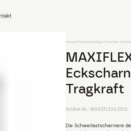
ntakt
Home
Produktkatalog
Chamber Soluti
MAXIFLEX
Eckscharni
Tragkraft
Artikel-Nr.:
MAXIFLEX2.EDG
Die Schwerlastscharniere d