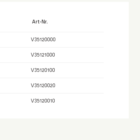
Art-Nr.
V35120000
V35121000
V35120100
V35120020
V35120010