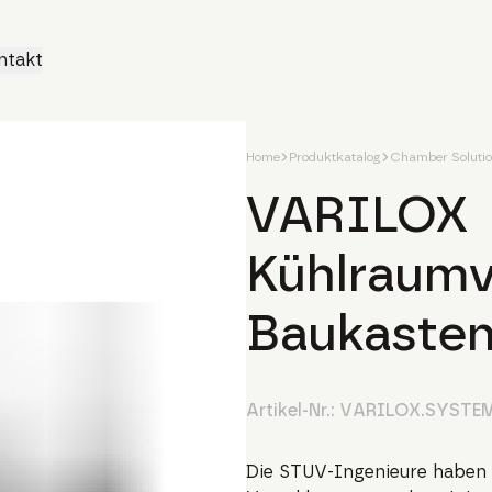
ntakt
Home
Produktkatalog
Chamber Soluti
VARILOX
Kühlraumv
Baukaste
Artikel-Nr.:
VARILOX.SYSTE
Die STUV-Ingenieure haben m