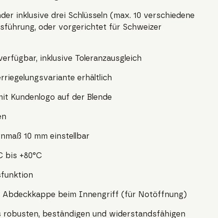
nder inklusive drei Schlüsseln (max. 10 verschiedene
usführung, oder vorgerichtet für Schweizer
verfügbar, inklusive Toleranzausgleich
riegelungsvariante erhältlich
it Kundenlogo auf der Blende
en
ornmaß 10 mm einstellbar
C bis +80°C
sfunktion
r Abdeckkappe beim Innengriff (für Notöffnung)
s robusten, beständigen und widerstandsfähigen