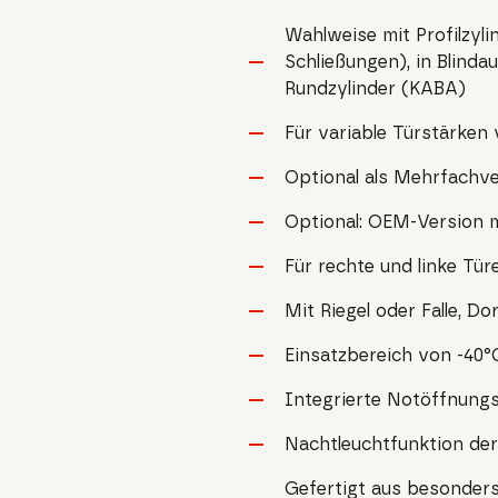
Wahlweise mit Profilzyli
Schließungen), in Blinda
Rundzylinder (KABA)
Für variable Türstärken 
Optional als Mehrfachver
Optional: OEM-Version m
Für rechte und linke Tür
Mit Riegel oder Falle, D
Einsatzbereich von -40°
Integrierte Notöffnung
Nachtleuchtfunktion de
Gefertigt aus besonder