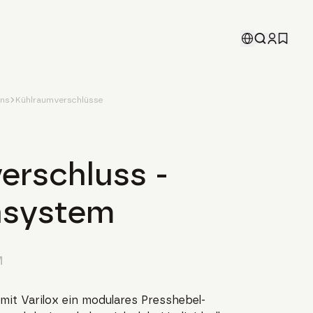
ons
Kühlraumverschlüsse
erschluss -
nsystem
M
it Varilox ein modulares Presshebel-