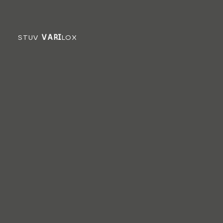
STUV
VARI
LOX