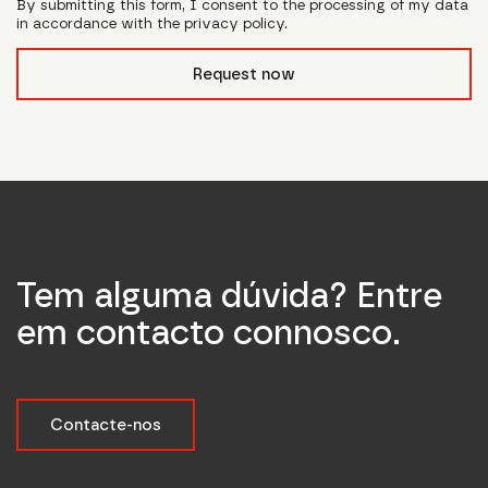
By submitting this form, I consent to the processing of my data
in accordance with the privacy policy.
form_field__R_l0lubsnpfcivb_
Request now
Tem alguma dúvida? Entre
em contacto connosco.
Contacte-nos