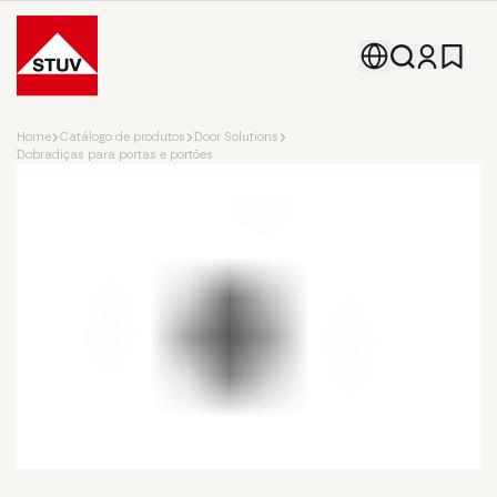
Go To the Homepage
Home
Catálogo de produtos
Door Solutions
Dobradiças para portas e portões