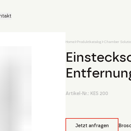
ntakt
Home
Produktkatalog
Chamber Soluti
Einstecks
Entfernun
Artikel-Nr.:
KES 200
Jetzt anfragen
Brosc