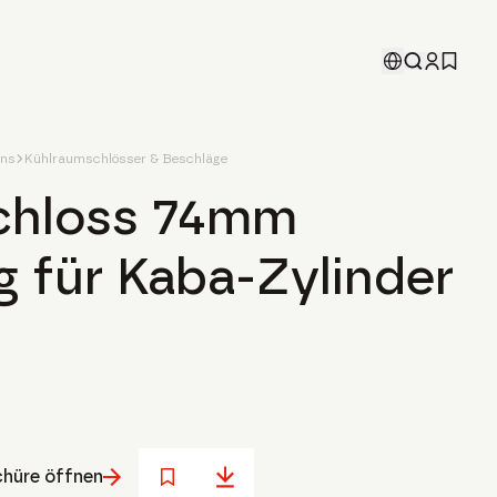
ons
Kühlraumschlösser & Beschläge
chloss 74mm
g für Kaba-Zylinder
hüre öffnen