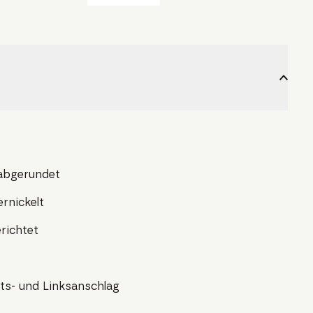
, abgerundet
ernickelt
richtet
hts- und Linksanschlag