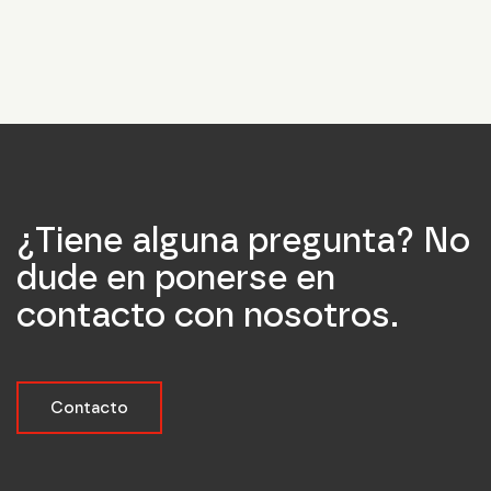
in accordance with the privacy policy.
form_field__R_5ainpfcivb_
Submit
¿Tiene alguna pregunta? No
dude en ponerse en
contacto con nosotros.
Contacto