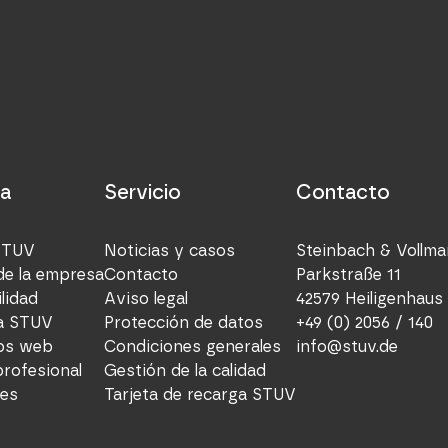
a
Servicio
Contacto
STUV
Noticias y casos
Steinbach & Voll
de la empresa
Contacto
Parkstraße 11
lidad
Aviso legal
42579 Heiligenhaus
a STUV
Protección de datos
+49 (0) 2056 / 140
os web
Condiciones generales
info@stuv.de
profesional
Gestión de la calidad
es
Tarjeta de recarga STUV