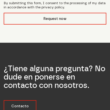
By submitting this form, I consent to the processing of my data
in accordance with the privacy policy.
form_field__R_l0lubsnpfcivb_
Request now
¿Tiene alguna pregunta? No
dude en ponerse en
contacto con nosotros.
Contacto