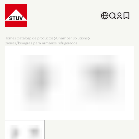
Go To the Homepage
Home
Catálogo de productos
Chamber Solutions
Cierres/bisagras para armarios refrigerados