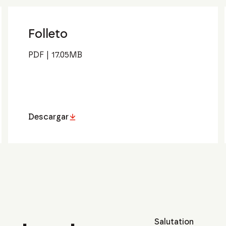
Folleto
PDF
|
17.05
MB
Descargar
Salutation