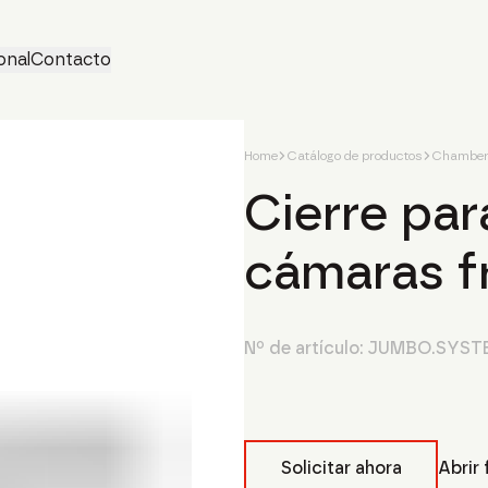
onal
Contacto
Home
Catálogo de productos
Chamber 
Cierre par
cámaras f
Nº de artículo:
JUMBO.SYST
Solicitar ahora
Abrir 