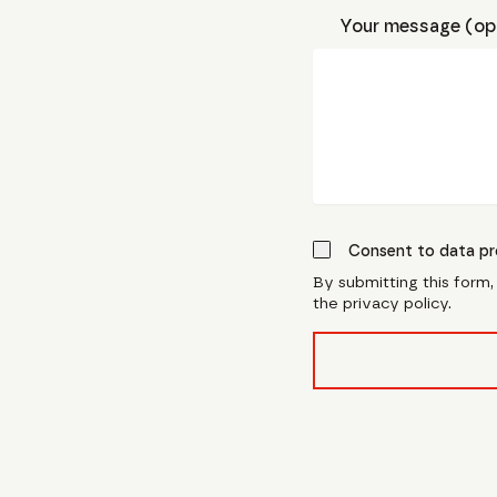
Your message (opt
Consent to data pr
By submitting this form
the privacy policy.
form_field__R_l0lubsn