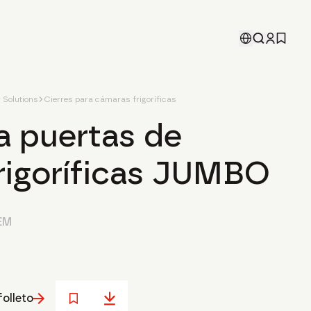
Solutions
Cierres para cámaras frigoríficas
a puertas de
rigoríficas JUMBO
EM
folleto