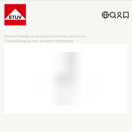
Go To the Homepage
Home
Catálogo de productos
Chamber Solutions
Cierres/bisagras para armarios refrigerados