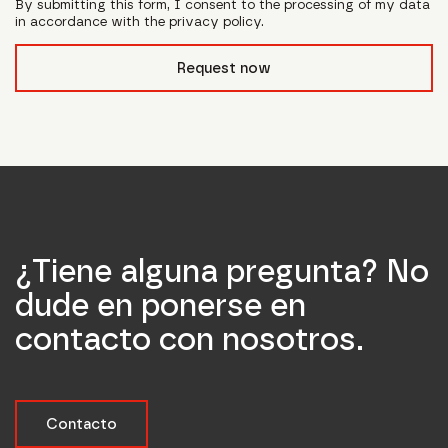
By submitting this form, I consent to the processing of my data
in accordance with the privacy policy.
form_field__R_l0lubsnpfcivb_
Request now
¿Tiene alguna pregunta? No
dude en ponerse en
contacto con nosotros.
Contacto