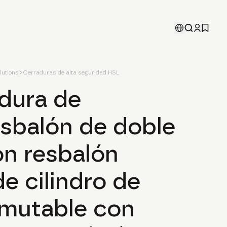
lutions
Cerraduras de alta seguridad HSL
dura de
esbalón de doble
on resbalón
de cilindro de
nmutable con