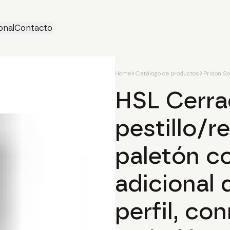
onal
Contacto
Home
Catálogo de productos
Prison So
HSL Cerra
pestillo/r
paletón c
adicional 
perfil, co