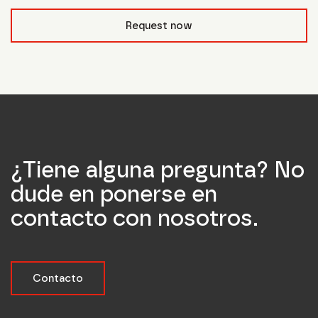
form_field__R_l0lubsnpfcivb_
Request now
¿Tiene alguna pregunta? No
dude en ponerse en
contacto con nosotros.
Contacto