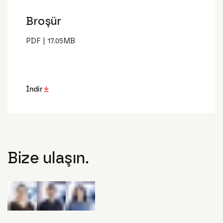
Broşür
PDF
|
17.05
MB
İndir
Bize ulaşın.