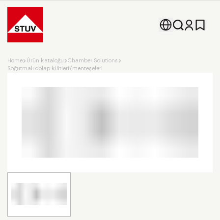
Go To the Homepage
Home
Ürün kataloğu
Chamber Solutions
Soğutmalı dolap kilitleri/menteşeleri