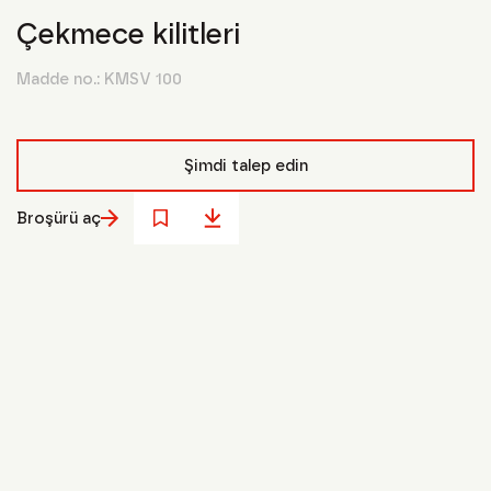
Çekmece kilitleri
Madde no.:
KMSV 100
Şimdi talep edin
Broşürü aç