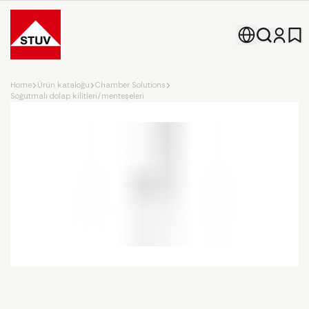
Go To the Homepage
Home
Ürün kataloğu
Chamber Solutions
Soğutmalı dolap kilitleri/menteşeleri