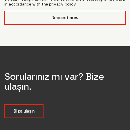
in accordance with the privacy policy.
form_field__R_l0lubsnpfcivb_
Request now
Sorularınız mı var? Bize
ulaşın.
Bize ulaşın