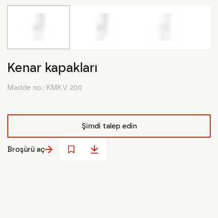
Kenar kapakları
Madde no.:
KMKV 200
Şimdi talep edin
Broşürü aç