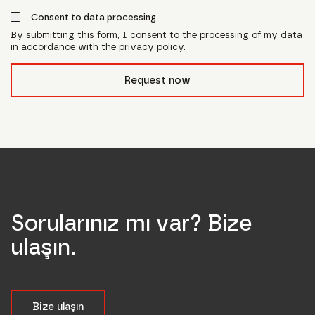
Consent to data processing
By submitting this form, I consent to the processing of my data
in accordance with the privacy policy.
form_field__R_l0lubsnpfcivb_
Request now
Sorularınız mı var? Bize
ulaşın.
Bize ulaşın