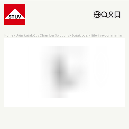
Go To the Homepage
Home
Ürün kataloğu
Chamber Solutions
Soğuk oda kilitleri ve donanımları