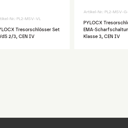
Artikel-Nr.:
PL2-MSV-G
tikel-Nr.:
PL2-MSV-VL
PYLOCX Tresorschlö
YLOCX Tresorschlösser Set
EMA-Scharfschaltun
 VdS 2/3, CEN IV
Klasse 3, CEN IV