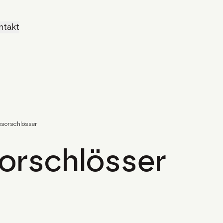
ntakt
sorschlösser
orschlösser