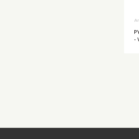
Ar
P
-