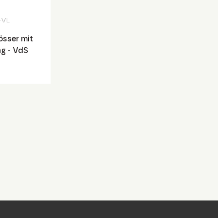
-VL
sser mit
g - VdS