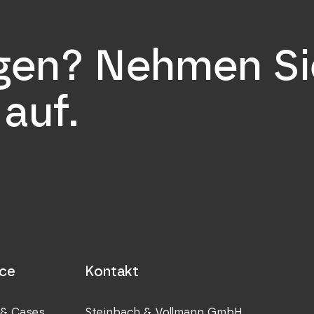
agen? Nehmen Si
auf.
ice
Kontakt
& Cases
Steinbach & Vollmann GmbH