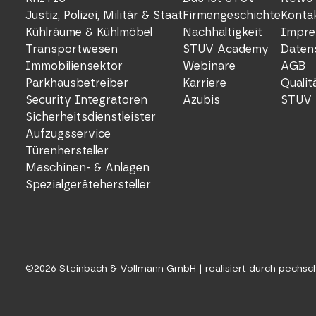
Justiz, Polizei, Militär & Staat
Firmengeschichte
Konta
Kühlräume & Kühlmöbel
Nachhaltigkeit
Impre
Transportwesen
STUV Academy
Daten
Immobiliensektor
Webinare
AGB
Parkhausbetreiber
Karriere
Quali
Security Integratoren
Azubis
STUV 
Sicherheitsdienstleister
Aufzugsservice
Türenhersteller
Maschinen- & Anlagen
Spezialgerätehersteller
©
2026
Steinbach & Vollmann GmbH |
realisiert durch pechs