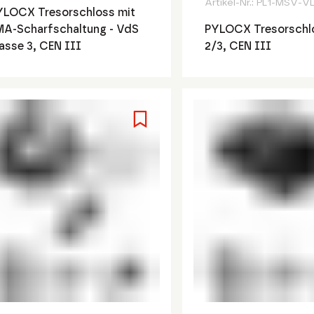
Artikel-Nr.:
PL1-MSV-V
YLOCX Tresorschloss mit
MA-Scharfschaltung - VdS
PYLOCX Tresorschl
asse 3, CEN III
2/3, CEN III