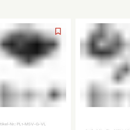
tikel-Nr.:
PL1-MSV-G-VL