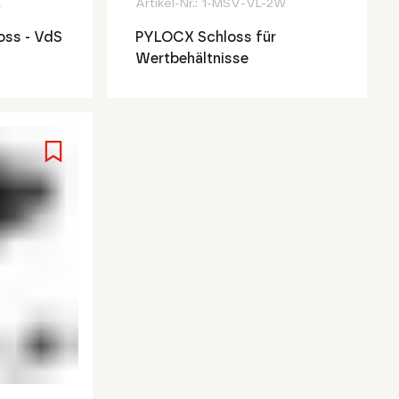
L
Artikel-Nr.:
1-MSV-VL-2W
oss - VdS
PYLOCX Schloss für
Wertbehältnisse