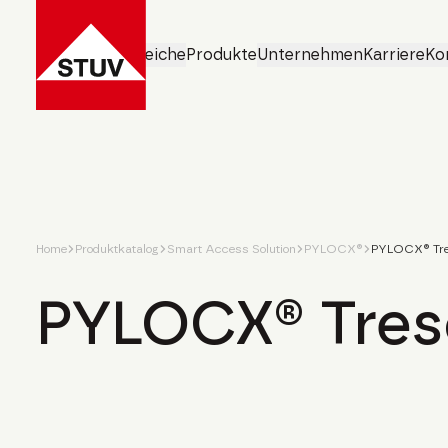
Geschäftsbereiche
Produkte
Unternehmen
Karriere
Ko
Home
Produktkatalog
Smart Access Solution
PYLOCX®
PYLOCX® Tre
PYLOCX® Tres